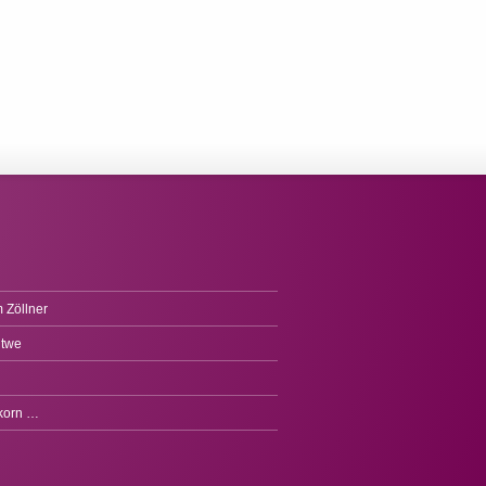
 Zöllner
itwe
fkorn …