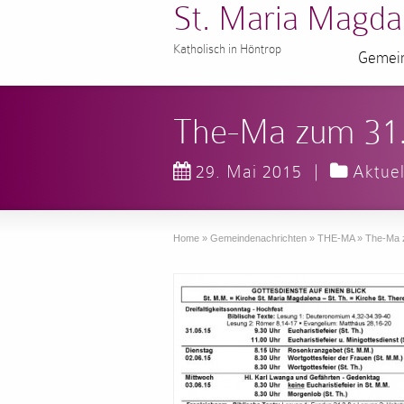
St. Maria Magda
Katholisch in Höntrop
Gemein
The-Ma zum 31.
29. Mai 2015
|
Aktuel
Home
»
Gemeindenachrichten
»
THE-MA
»
The-Ma 