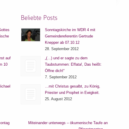
Beliebte Posts
Gottes
Sonntagskirche im WDR 4 mit
lische
Gemeindereferentin Gertrude
Knepper ab 07.10.12
28. September 2012
nst auf
„(…) und er sagte zu dem
um 10
Taubstummen: Effata!, Das heißt:
Öffne dich!“
7. September 2012
ichael
…mit Christus gesalbt, zu König,
Priester und Prophet in Ewigkeit.
25. August 2012
montag
Miteinander unterwegs – ökumenische Taufe an