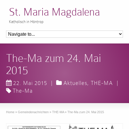
St. Maria Magdalena
Katholisch in Höntrop
The-Ma zum 24. Mai
2015
22. Mai 2015
|
Aktuelles
,
THE-MA
|
The-Ma
Home
»
Gemeindenachrichten
»
THE-MA
»
The-Ma zum 24. Mai 2015