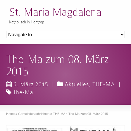
St. Maria Magdalena
Katholisch in Höntrop
The-Ma zum 08. März
2015
6. März 2015
|
Aktuelles
,
THE-MA
|
The-Ma
Home
»
Gemeindenachrichten
»
THE-MA
»
The-Ma zum 08. März 2015