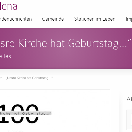
lena
denachrichten
Gemeinde
Stationen im Leben
Im
sre Kirche hat Geburtstag…“
elles
re – „Unsre Kirche hat Geburtstag…“
Ak