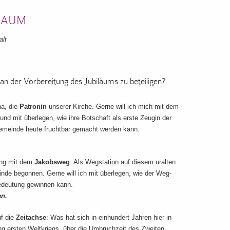
 RAUM
alt
h an der Vorbereitung des Jubiläums zu beteiligen?
na, die
Patronin
unserer Kirche. Gerne will ich mich mit dem
und mit überlegen, wie ihre Botschaft als erste Zeugin der
emeinde heute fruchtbar gemacht werden kann.
.
ung mit dem
Jakobsweg
. Als Wegstation auf diesem uralten
nde begonnen. Gerne will ich mit überlegen, wie der Weg-
edeutung gewinnen kann.
en.
uf die
Zeitachse
: Was hat sich in einhundert Jahren hier in
g ersten Weltkriegs, über die Umbruchzeit des Zweiten