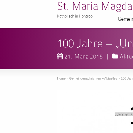
St. Maria Magda
Katholisch in Höntrop
Gemein
100 Jahre – „Un
21. März 2015
|
Aktu
Home
»
Gemeindenachrichten
»
Aktuelles
»
100 Jah