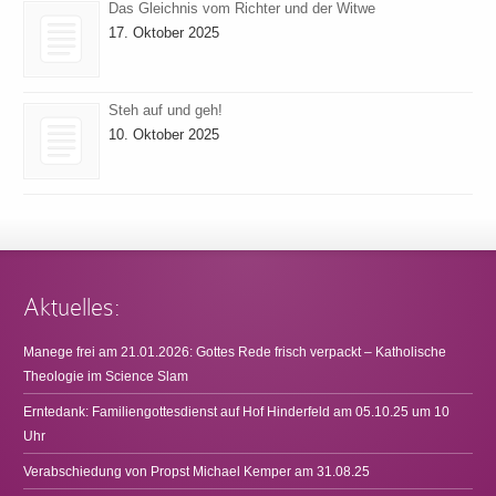
Das Gleichnis vom Richter und der Witwe
17. Oktober 2025
Steh auf und geh!
10. Oktober 2025
Aktuelles:
Manege frei am 21.01.2026: Gottes Rede frisch verpackt – Katholische
Theologie im Science Slam
Erntedank: Familiengottesdienst auf Hof Hinderfeld am 05.10.25 um 10
Uhr
Verabschiedung von Propst Michael Kemper am 31.08.25