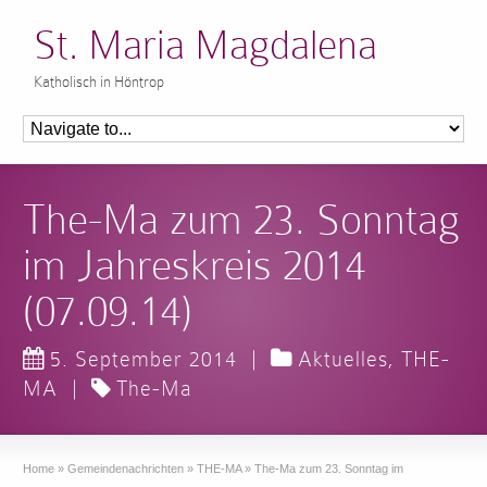
St. Maria Magdalena
Katholisch in Höntrop
The-Ma zum 23. Sonntag
im Jahreskreis 2014
(07.09.14)
5. September 2014
|
Aktuelles
,
THE-
MA
|
The-Ma
Home
»
Gemeindenachrichten
»
THE-MA
»
The-Ma zum 23. Sonntag im