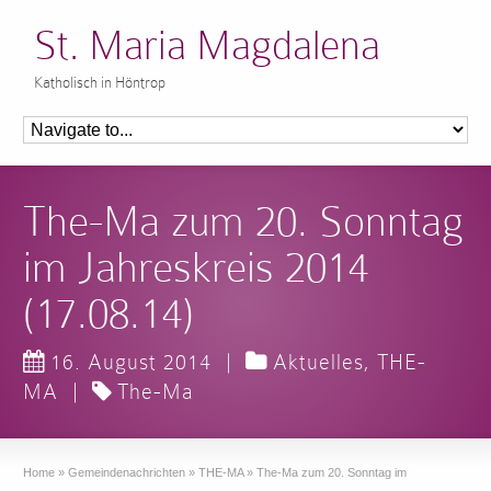
St. Maria Magdalena
Katholisch in Höntrop
The-Ma zum 20. Sonntag
im Jahreskreis 2014
(17.08.14)
16. August 2014
|
Aktuelles
,
THE-
MA
|
The-Ma
Home
»
Gemeindenachrichten
»
THE-MA
»
The-Ma zum 20. Sonntag im