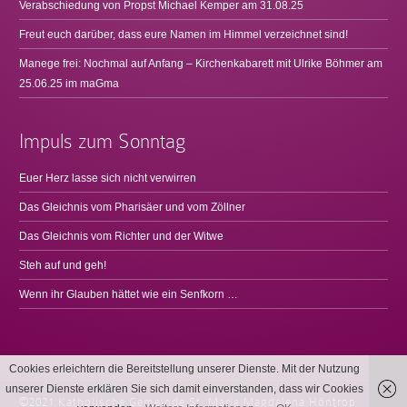
Verabschiedung von Propst Michael Kemper am 31.08.25
Freut euch darüber, dass eure Namen im Himmel verzeichnet sind!
Manege frei: Nochmal auf Anfang – Kirchenkabarett mit Ulrike Böhmer am
25.06.25 im maGma
Impuls zum Sonntag
Euer Herz lasse sich nicht verwirren
Das Gleichnis vom Pharisäer und vom Zöllner
Das Gleichnis vom Richter und der Witwe
Steh auf und geh!
Wenn ihr Glauben hättet wie ein Senfkorn …
Cookies erleichtern die Bereitstellung unserer Dienste. Mit der Nutzung
unserer Dienste erklären Sie sich damit einverstanden, dass wir Cookies
©2021 Katholische Gemeinde St. Maria Magdalena Höntrop