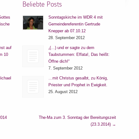
Beliebte Posts
Gottes
Sonntagskirche im WDR 4 mit
lische
Gemeindereferentin Gertrude
Knepper ab 07.10.12
28. September 2012
nst auf
„(…) und er sagte zu dem
um 10
Taubstummen: Effata!, Das heißt:
Öffne dich!“
7. September 2012
ichael
…mit Christus gesalbt, zu König,
Priester und Prophet in Ewigkeit.
25. August 2012
2014
The-Ma zum 3. Sonntag der Bereitungszeit
(23.3.2014)
→