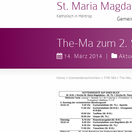
St. Maria Magda
Katholisch in Höntrop
Gemein
The-Ma zum 2. S
14. März 2014
|
Aktu
Home
»
Gemeindenachrichten
»
THE-MA
»
The-Ma z