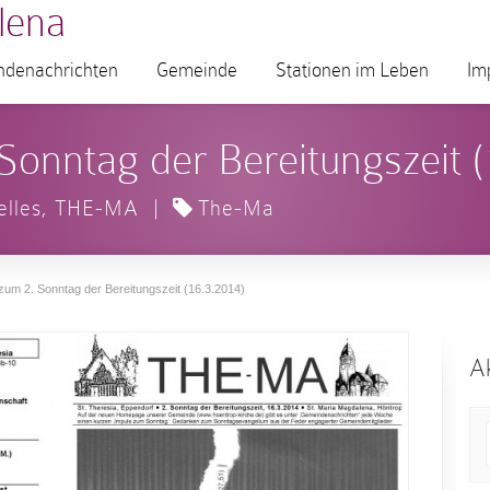
lena
denachrichten
Gemeinde
Stationen im Leben
Im
onntag der Bereitungszeit (
elles
,
THE-MA
|
The-Ma
um 2. Sonntag der Bereitungszeit (16.3.2014)
Ak