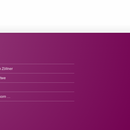
 Zöllner
itwe
fkorn …