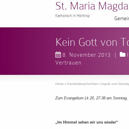
St. Maria Magda
Katholisch in Höntrop
Gemein
Kein Gott von T
8. November 2013
|
Vertrauen
Home
»
Gemeindenachrichten
»
Impuls zum Sonnta
Zum Evangelium Lk 20, 27-38 am Sonntag,
„Im Himmel sehen wir uns wieder“