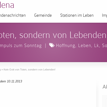
lena
denachrichten
Gemeinde
Stationen im Leben
Im
oten, sondern von Lebenden
Impuls zum Sonntag
|
Hoffnung
,
Leben
,
Lk
,
So
g
»
Kein Gott von Toten, sondern von Lebenden!
 dem 10.11.2013
Ak