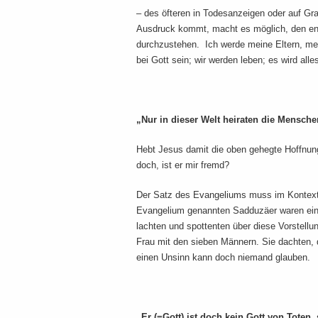
– des öfteren in Todesanzeigen oder auf Gr
Ausdruck kommt, macht es möglich, den en
durchzustehen. Ich werde meine Eltern, m
bei Gott sein; wir werden leben; es wird alle
„Nur in dieser Welt heiraten die Menschen
Hebt Jesus damit die oben gehegte Hoffnung
doch, ist er mir fremd?
Der Satz des Evangeliums muss im Kontext 
Evangelium genannten Sadduzäer waren eine
lachten und spottenten über diese Vorstell
Frau mit den sieben Männern. Sie dachten, 
einen Unsinn kann doch niemand glauben.
„Er (=Gott) ist doch kein Gott von Toten