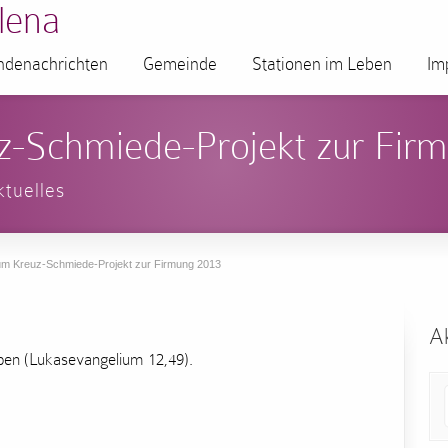
lena
denachrichten
Gemeinde
Stationen im Leben
Im
z-Schmiede-Projekt zur Fir
ktuelles
um Kreuz-Schmiede-Projekt zur Firmung 2013
Ak
ben (Lukasevangelium 12,49).