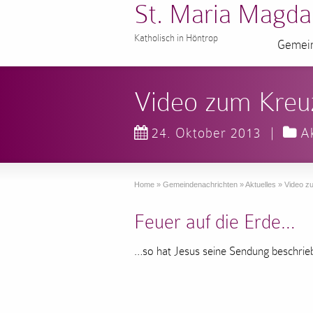
St. Maria Magda
Katholisch in Höntrop
Gemein
Video zum Kreu
24. Oktober 2013
|
A
Home
»
Gemeindenachrichten
»
Aktuelles
»
Video z
Feuer auf die Erde…
…so hat Jesus seine Sendung beschrie