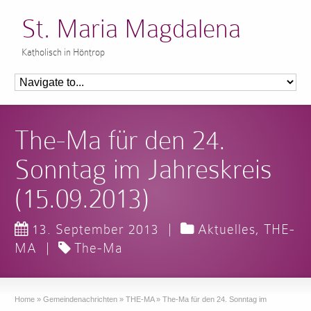
St. Maria Magdalena
Katholisch in Höntrop
The-Ma für den 24.
Sonntag im Jahreskreis
(15.09.2013)
13. September 2013
|
Aktuelles
,
THE-
MA
|
The-Ma
Home
»
Gemeindenachrichten
»
THE-MA
»
The-Ma für den 24. Sonntag im