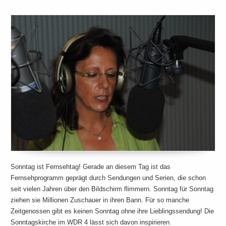
Sonntag ist Fernsehtag! Gerade an diesem Tag ist das
Fernsehprogramm geprägt durch Sendungen und Serien, die schon
seit vielen Jahren über den Bildschirm flimmern. Sonntag für Sonntag
ziehen sie Millionen Zuschauer in ihren Bann. Für so manche
Zeitgenossen gibt es keinen Sonntag ohne ihre Lieblingssendung! Die
Sonntagskirche im WDR 4 lässt sich davon inspirieren.