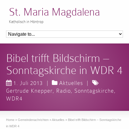
St. Maria Magdalena
Katholisch in Höntrop
Bibel trifft Bildschirm –
Sonntagskirche in WDR 4
1. Juli 2013
|
Aktuelles
|
Gertrude Knepper
,
Radio
,
Sonntagskirche
,
WDR4
Home
»
Gemeindenachrichten
»
Aktuelles
»
Bibel trifft Bildschirm – Sonntagskirche
in WDR 4