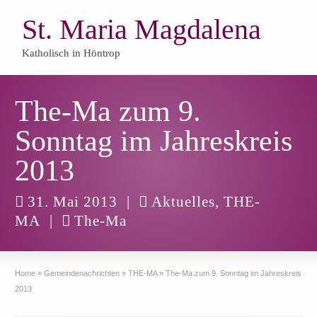
St. Maria Magdalena
Katholisch in Höntrop
The-Ma zum 9.
Sonntag im Jahreskreis
2013
31. Mai 2013
|
Aktuelles
,
THE-
MA
|
The-Ma
Home
»
Gemeindenachrichten
»
THE-MA
»
The-Ma zum 9. Sonntag im Jahreskreis
2013