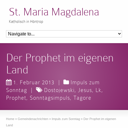
St. Maria Magdalena
Katholisch in Höntrop
Der Prophet im eigenen
Land
1. Februar 2013
|
Impuls zum
Sonntag
|
Dostojewski
,
Jesus
,
Lk
,
Prophet
,
Sonntagsimpuls
,
Tagore
Home
»
Gemeindenachrichten
»
Impuls zum Sonntag
»
Der Prophet im eigenen
Land