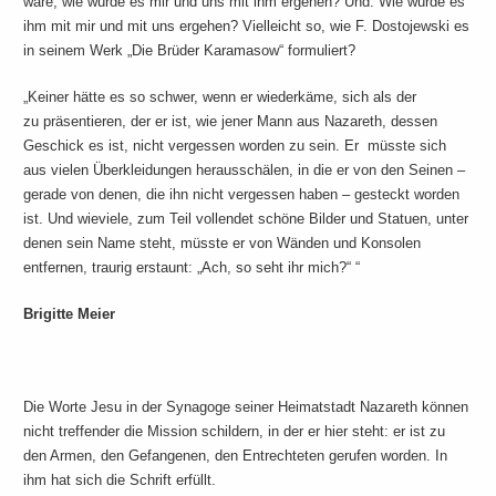
wäre, wie würde es mir und uns mit ihm ergehen? Und: Wie würde es
ihm mit mir und mit uns ergehen? Vielleicht so, wie F. Dostojewski es
in seinem Werk „Die Brüder Karamasow“ formuliert?
„Keiner hätte es so schwer, wenn er wiederkäme, sich als der
zu präsentieren, der er ist, wie jener Mann aus Nazareth, dessen
Geschick es ist, nicht vergessen worden zu sein. Er müsste sich
aus vielen Überkleidungen herausschälen, in die er von den Seinen –
gerade von denen, die ihn nicht vergessen haben – gesteckt worden
ist. Und wieviele, zum Teil vollendet schöne Bilder und Statuen, unter
denen sein Name steht, müsste er von Wänden und Konsolen
entfernen, traurig erstaunt: „Ach, so seht ihr mich?“ “
Brigitte Meier
Die Worte Jesu in der Synagoge seiner Heimatstadt Nazareth können
nicht treffender die Mission schildern, in der er hier steht: er ist zu
den Armen, den Gefangenen, den Entrechteten gerufen worden. In
ihm hat sich die Schrift erfüllt.