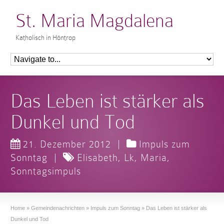
St. Maria Magdalena
Katholisch in Höntrop
Das Leben ist stärker als
Dunkel und Tod
21. Dezember 2012
|
Impuls zum
Sonntag
|
Elisabeth
,
Lk
,
Maria
,
Sonntagsimpuls
Home
»
Gemeindenachrichten
»
Impuls zum Sonntag
»
Das Leben ist stärker als
Dunkel und Tod