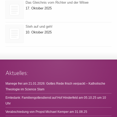
Das Gleichnis vom Richter und der Witwe
17. Oktober 2025
Steh auf und geh!
10. Oktober 2025
Aktuelles:
Manege frei am 21.01.2026: Gottes Rede frisch verpackt – Katholische
Theologie im Science Slam
Erntedank: Familiengottesdienst auf Hof Hinderfeld am 05.10.25 um 10
Uhr
Verabschiedung von Propst Michael Kemper am 31.08.25