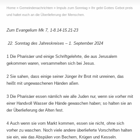
Home
»
Gemeindenachrichten
»
Impuls zum Sonntag
»
Ihr gebt Gottes Gebot preis
und haltet euch an die Überlieferung der Menschen.
Zum Evangelium Mk 7, 1-8.14-15.21-23
22. Sonntag des Jahreskreises – 1. September 2024
1 Die Pharisäer und einige Schriftgelehrte, die aus Jerusalem
gekommen waren, versammelten sich bei Jesus.
2 Sie sahen, dass einige seiner Jünger ihr Brot mit unreinen, das
heißt mit ungewaschenen Händen aßen.
3 Die Pharisäer essen nämlich wie alle Juden nur, wenn sie vorher mit
einer Handvoll Wasser die Hände gewaschen haben; so halten sie an
der Überlieferung der Alten fest.
4 Auch wenn sie vom Markt kommen, essen sie nicht, ohne sich
vorher zu waschen. Noch viele andere überlieferte Vorschriften halten
sie ein, wie das Abspülen von Bechern, Krügen und Kesseln.