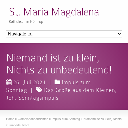
St. Maria Magdalena
Katholisch in Höntrop
Niemand ist zu klein,
Nichts zu unbedeutend!
26. Juli 2024
|
Impuls zum
Sonntag
|
Das Große aus dem Kleinen
,
Joh
,
Sonntagsimpuls
Home
»
Gemeindenachrichten
»
Impuls zum Sonntag
»
Niemand ist zu klein, Nichts
zu unbedeutend!