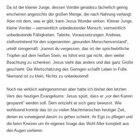
Da ist der kleiner Junge, dessen Vorräte geradezu lächerlich gering
erscheinen angesichts der großen Menge, die nach Nahrung verlangt.
Aber mit dem, was er gibt, kann Jesus Wunder wirken. Kleiner Junge,
kleine Vorräte – vermeintlich unbedeutender Mensch, vermeintlich
unbedeutende Fähigkeiten, Talente, Voraussetzungen: Andreas,
stellvertretend für den sogenannten „gesunden Menschenverstand“,
urteilt sinngemäß: „kannst du vergessen, das ist der sprichwörtliche
Tropfen auf dem heißen Stein, es lohnt erst gar nicht, dem weiter
Beachtung zu schenken. Jesus sieht das anders und das ganz Große
geschieht: Die Wertschätzung des Geringen schafft Leben in Fülle.
Niemand ist zu klein, Nichts zu unbedeutend!
Noch nie wirklich wahrgenommen aber hatte ich bisher den letzten
Vers des heutigen Evangeliums: Jesus spürt, dass er „vor den Karren
gespannt“ werden soll. Dem entzieht er sich ganz bewusst. Wie
wohltuend konträr das ist zu vielen Machtmenschen heutiger Zeit,
denen es vorwiegend darum zu gehen scheint, ihr Ego zu pflegen und
die beim Kreisen um ihr eigenes Image das Wohl Aller komplett aus
den Augen verlieren.