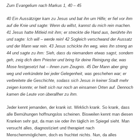
Zum Evangelium nach Markus 1, 40 – 45
40 Ein Aussätziger kam zu Jesus und bat ihn um Hilfe; er fiel vor ihm
auf die Knie und sagte: Wenn du willst, kannst du mich rein machen.
41 Jesus hatte Mitleid mit ihm; er streckte die Hand aus, berührte ihn
und sagte: Ich will – werde rein! 42 Sogleich verschwand der Aussatz
und der Mann war rein. 43 Jesus schickte ihn weg, wies ihn streng an
44 und sagte zu ihm: Sieh, dass du niemandem etwas sagst, sondern
geh, zeig dich dem Priester und bring für deine Reinigung dar, was
Mose festgesetzt hat – ihnen zum Zeugnis. 45 Der Mann aber ging
weg und verkündete bei jeder Gelegenheit, was geschehen war; er
verbreitete die Geschichte, sodass sich Jesus in keiner Stadt mehr
zeigen konnte; er hielt sich nur noch an einsamen Orten auf. Dennoch
kamen die Leute von überallher zu ihm.
Jeder kennt jemanden, der krank ist. Wirklich krank. So krank, dass
alle Bemühungen hoffnungslos scheinen. Bisweilen kennt man diesen
Kranken sehr gut, da man sie oder ihn täglich im Spiegel sieht. Man
versucht alles, diagnostiziert und therapiert nach
Menschemmöglichem, doch es fruchtet nichts. Nun, da alles