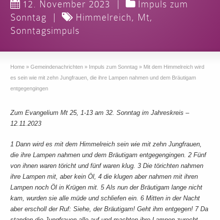
12. November 2023
|
Impuls zum
Sonntag
|
Himmelreich
,
Mt
,
Sonntagsimpuls
Home
»
Gemeindenachrichten
»
Impuls zum Sonntag
»
Mit dem Himmelreich wird
es sein wie mit zehn Jungfrauen, die ihre Lampen nahmen und dem Bräutigam
entgegengingen
Zum Evangelium Mt 25, 1-13 am 32. Sonntag im Jahreskreis –
12.11.2023
1 Dann wird es mit dem Himmelreich sein wie mit zehn Jungfrauen,
die ihre Lampen nahmen und dem Bräutigam entgegengingen. 2 Fünf
von ihnen waren töricht und fünf waren klug. 3 Die törichten nahmen
ihre Lampen mit, aber kein Öl, 4 die klugen aber nahmen mit ihren
Lampen noch Öl in Krügen mit. 5 Als nun der Bräutigam lange nicht
kam, wurden sie alle müde und schliefen ein. 6 Mitten in der Nacht
aber erscholl der Ruf: Siehe, der Bräutigam! Geht ihm entgegen! 7 Da
standen die Jungfrauen alle auf und machten ihre Lampen zurecht.