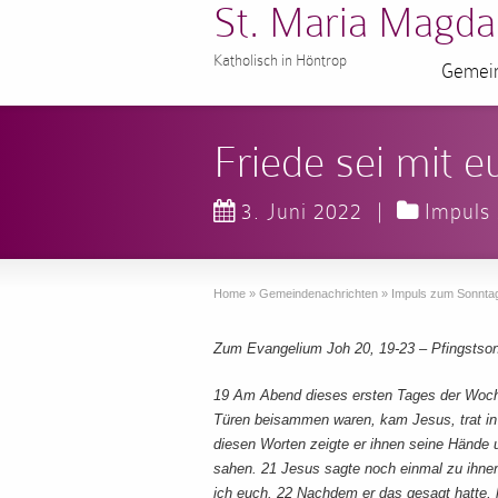
St. Maria Magda
Katholisch in Höntrop
Gemein
Friede sei mit e
3. Juni 2022
|
Impuls
Home
»
Gemeindenachrichten
»
Impuls zum Sonnta
Zum Evangelium Joh 20, 19-23 – Pfingstson
19 Am Abend dieses ersten Tages der Woche
Türen beisammen waren, kam Jesus, trat in 
diesen Worten zeigte er ihnen seine Hände u
sahen. 21 Jesus sagte noch einmal zu ihnen
ich euch. 22 Nachdem er das gesagt hatte, 