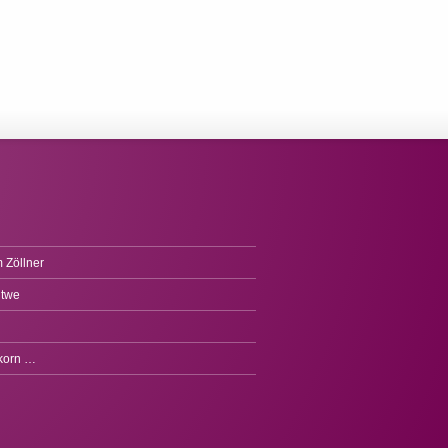
 Zöllner
itwe
fkorn …