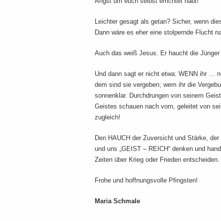
Angst um euch selbst errichtet habt!
Leichter gesagt als getan? Sicher, wenn di
Dann wäre es eher eine stolpernde Flucht n
Auch das weiß Jesus. Er haucht die Jünger
Und dann sagt er nicht etwa: WENN ihr … ne
dem sind sie vergeben; wem ihr die Vergebun
sonnenklar. Durchdrungen von seinem Geist 
Geistes schauen nach vorn, geleitet von se
zugleich!
Den HAUCH der Zuversicht und Stärke, der 
und uns „GEIST – REICH“ denken und handeln
Zeiten über Krieg oder Frieden entscheiden.
Frohe und hoffnungsvolle Pfingsten!
Maria Schmale