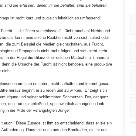
n sind sie erlassen; denen ihr sie behaltet, sind sie behalten.
tags ist recht kurz und zugleich inhaltlich so umfassend!
s Furcht … die Türen verschlossen“. Dicht machen! Nichts und
on uns kennt eine solche Reaktion nicht von sich selbst oder
, die zum Beispiel die Medien gleichschalten, aus Furcht,
deologie und Propaganda nicht mehr folgen und sich nicht mehr
ist in der Regel die Bilanz einer solchen Maßnahme. (Inneren)
ch, denn die Ursache der Furcht ist nicht behoben, eine produktive
t nicht.
e Menschen um sich errichten, nicht aufhalten und kommt genau
 Mitte heraus beginnt er zu reden und zu wirken. Er zeigt sich
 Demütigung und seiner schlimmsten Schmerzen. Der, der ganz
hen, den Tod einschließend, sprichwörtlich am eigenen Leib
ung in die Mitte der verängstigten Jünger.
mit euch!“ Diese Zusage ist ihm so entscheidend, dass er sie ein
r Aufforderung: Raus mit euch aus den Barrikaden, die ihr aus