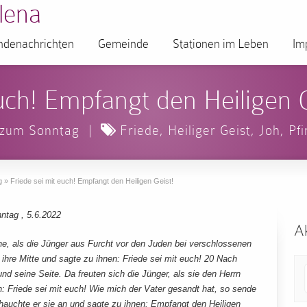
lena
denachrichten
Gemeinde
Stationen im Leben
Im
uch! Empfangt den Heiligen G
 zum Sonntag
|
Friede
,
Heiliger Geist
,
Joh
,
Pf
g
»
Friede sei mit euch! Empfangt den Heiligen Geist!
ntag , 5.6.2022
Ak
, als die Jünger aus Furcht vor den Juden bei verschlossenen
ihre Mitte und sagte zu ihnen: Friede sei mit euch! 20 Nach
nd seine Seite. Da freuten sich die Jünger, als sie den Herrn
: Friede sei mit euch! Wie mich der Vater gesandt hat, so sende
hauchte er sie an und sagte zu ihnen: Empfangt den Heiligen