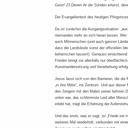
Geist! 23 Denen ihr die Sünden erlasst, dene
Der Evangelientext des heutigen Pfingstsonn
Da ist zunächst die Ausgangssituation: „au
niemanden mehr an sich heran lassen. Wer v
auch Mitmenschen (und auch ganzen Ländern
dass die Landsleute sonst der offiziellen I
beherrschen lassen!). Genauso ernüchternd 
Frieden bringt sie allenfalls nur oberflächli
Auseinandersetzung und Verarbeitung erfolg
Jesus lässt sich von den Barrieren, die di
„in ihre Mitte“, ins Zentrum. Und aus dieser
den Jüngern mit den Malen seiner tiefsten
unten war, das schlimmste Leid aller Mensc
erlebt hat, trägt die Erfahrung der Aufersteh
Und das erste, was er sagt, ist „Friede sei 
weiteres Mal wiederholt, verbunden mit eine