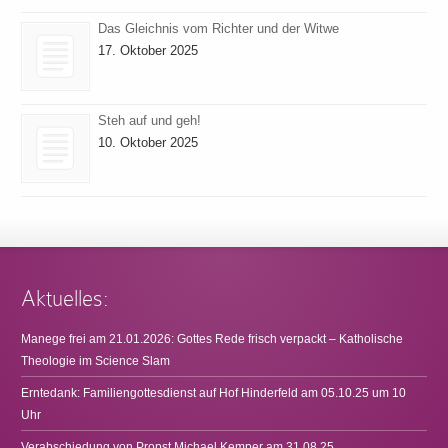
Das Gleichnis vom Richter und der Witwe
17. Oktober 2025
Steh auf und geh!
10. Oktober 2025
Aktuelles:
Manege frei am 21.01.2026: Gottes Rede frisch verpackt – Katholische
Theologie im Science Slam
Erntedank: Familiengottesdienst auf Hof Hinderfeld am 05.10.25 um 10
Uhr
Verabschiedung von Propst Michael Kemper am 31.08.25