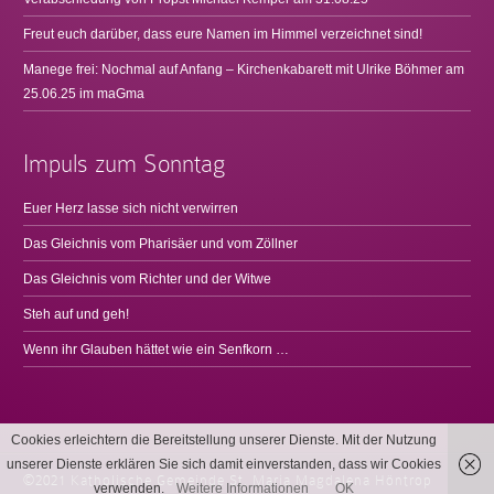
Freut euch darüber, dass eure Namen im Himmel verzeichnet sind!
Manege frei: Nochmal auf Anfang – Kirchenkabarett mit Ulrike Böhmer am
25.06.25 im maGma
Impuls zum Sonntag
Euer Herz lasse sich nicht verwirren
Das Gleichnis vom Pharisäer und vom Zöllner
Das Gleichnis vom Richter und der Witwe
Steh auf und geh!
Wenn ihr Glauben hättet wie ein Senfkorn …
Cookies erleichtern die Bereitstellung unserer Dienste. Mit der Nutzung
unserer Dienste erklären Sie sich damit einverstanden, dass wir Cookies
©2021 Katholische Gemeinde St. Maria Magdalena Höntrop
verwenden.
Weitere Informationen
OK