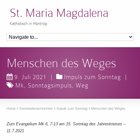
St. Maria Magdalena
Katholisch in Höntrop
Menschen des Weges
9. Juli 2021
|
Impuls zum Sonntag
|
Mk
,
Sonntagsimpuls
,
Weg
Home
»
Gemeindenachrichten
»
Impuls zum Sonntag
»
Menschen des Weges
Zum Evangelium Mk 6, 7-13 am 15. Sonntag des Jahreskreises –
11.7.2021