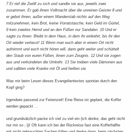
7 Er rief die Zwölf zu sich und sandte sie aus, jeweils zwei
zusammen. Er gab ihnen Vollmacht über die unreinen Geister 8 und
er gebot ihnen, außer einem Wanderstab nichts auf den Weg
mitzunehmen, kein Brot, keine Vorratstasche, kein Geld im Gürtel,
9 kein zweites Hemd und an den Füßen nur Sandalen. 10 Und er
sagte zu ihnen: Bleibt in dem Haus, in dem ihr einkehrt, bis ihr den
Ort wieder verlasst! 11 Wenn man euch aber in einem Ort nicht
aufnimmt und euch nicht hören will, dann geht weiter und schüttelt
den Staub von euren Füßen, ihnen zum Zeugnis. 12 Und sie zogen
aus und verkündeten die Umkehr. 13 Sie trieben viele Dämonen aus
und salbten viele Kranke mit Öl und heilten sie.
Was mir beim Lesen dieses Evangelientextes spontan durch den
Kopf ging?
Irgendwie passend zur Ferienzeit! Eine Reise ist geplant, die Koffer
werden gepackt …
und grundsätzlich packe ich viel zu viel ein (ich denke, das geht nicht
nur mir so ;-))! Oft kann ich bei der Rückreise fast eine Kofferhälfte
mit nicht gebrauchten Sachen füllen und denke dann, beim nächsten