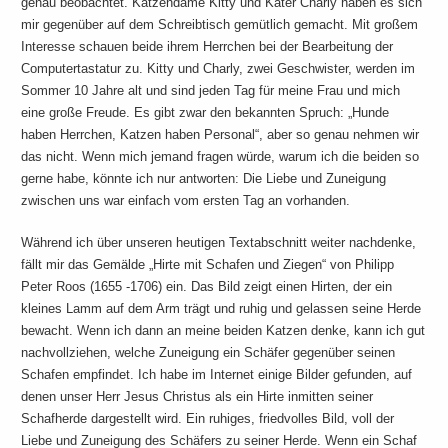
genau beobachtet. Katzendame Kitty und Kater Charly haben es sich
mir gegenüber auf dem Schreibtisch gemütlich gemacht. Mit großem
Interesse schauen beide ihrem Herrchen bei der Bearbeitung der
Computertastatur zu. Kitty und Charly, zwei Geschwister, werden im
Sommer 10 Jahre alt und sind jeden Tag für meine Frau und mich
eine große Freude. Es gibt zwar den bekannten Spruch: „Hunde
haben Herrchen, Katzen haben Personal“, aber so genau nehmen wir
das nicht. Wenn mich jemand fragen würde, warum ich die beiden so
gerne habe, könnte ich nur antworten: Die Liebe und Zuneigung
zwischen uns war einfach vom ersten Tag an vorhanden.
Während ich über unseren heutigen Textabschnitt weiter nachdenke,
fällt mir das Gemälde „Hirte mit Schafen und Ziegen“ von Philipp
Peter Roos (1655 -1706) ein. Das Bild zeigt einen Hirten, der ein
kleines Lamm auf dem Arm trägt und ruhig und gelassen seine Herde
bewacht. Wenn ich dann an meine beiden Katzen denke, kann ich gut
nachvollziehen, welche Zuneigung ein Schäfer gegenüber seinen
Schafen empfindet. Ich habe im Internet einige Bilder gefunden, auf
denen unser Herr Jesus Christus als ein Hirte inmitten seiner
Schafherde dargestellt wird. Ein ruhiges, friedvolles Bild, voll der
Liebe und Zuneigung des Schäfers zu seiner Herde. Wenn ein Schaf