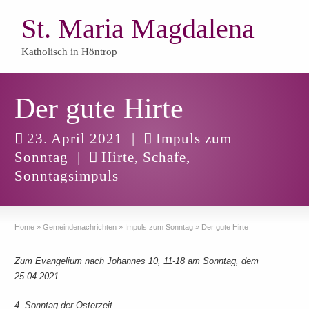
St. Maria Magdalena
Katholisch in Höntrop
Der gute Hirte
23. April 2021
|
Impuls zum
Sonntag
|
Hirte
,
Schafe
,
Sonntagsimpuls
Home
»
Gemeindenachrichten
»
Impuls zum Sonntag
»
Der gute Hirte
Zum Evangelium nach Johannes 10, 11-18 am Sonntag, dem
25.04.2021
4. Sonntag der Osterzeit