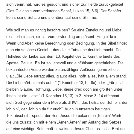
sich verirrt hat, wird es gesucht und sicher zur Herde zurückgeleitet
(Das Gleichnis vom verlorenen Schaf, Lukas 15, 3-6). Der Schäfer
kennt seine Schafe und sie hören auf seine Stimme.
Wie soll man es richtig beschreiben? So eine Zuneigung und Liebe
existiert einfach, sie ist vom ersten Tag an präsent. Es gibt kein
Wenn und Aber, keine Berechnung oder Bedingung. In der Bibel findet
man ein schönes Gedicht, das diese Tatsache deutlich macht: Das
Hohelied der Liebe aus dem 13. Kapitel des 1. Korintherbriefs des
Apostel Paulus. Es ist so liebevoll und einfühlsam geschrieben. Die
bekanntesten Verse werden zu unzähligen Anlässen gerne zitiert –
u.a.: „Die Liebe erträgt alles, glaubt alles, hofft alles, hält allem stand.
Die Liebe hört niemals auf…“ (1 Korinther 13,1 – 8a) oder: „Für jetzt
bleiben Glaube, Hoffnung, Liebe, diese drei; doch am größten unter
ihnen ist die Liebe.“ (1 Korinther 13,13) In 2. Mose 3, 14 offenbart
sich Gott gegenüber dem Mose als JHWH, das heißt: der „Ich bin, der
ich bin“, der „Ich bin da für euch“. Auch in unserem heutigen
Textabschnitt, spricht der Herr Jesus die bekannten „Ich bin“ Worte,
die uns zusätzlich mit einem „Amen Amen“ am Anfang des Satzes,
auf eine wichtige Botschaft hinweisen: Jesus Christus – das Brot des