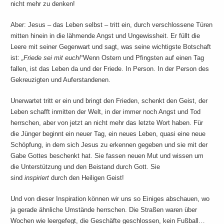
nicht mehr zu denken!
Aber: Jesus – das Leben selbst – tritt ein, durch verschlossene Türen
mitten hinein in die lähmende Angst und Ungewissheit. Er füllt die
Leere mit seiner Gegenwart und sagt, was seine wichtigste Botschaft
ist:
„Friede sei mit euch!“
Wenn Ostern und Pfingsten auf einen Tag
fallen, ist das Leben da und der Friede. In Person. In der Person des
Gekreuzigten und Auferstandenen.
Unerwartet tritt er ein und bringt den Frieden, schenkt den Geist, der
Leben schafft inmitten der Welt, in der immer noch Angst und Tod
herrschen, aber von jetzt an nicht mehr das letzte Wort haben. Für
die Jünger beginnt ein neuer Tag, ein neues Leben, quasi eine neue
Schöpfung, in dem sich Jesus zu erkennen gegeben und sie mit der
Gabe Gottes beschenkt hat. Sie fassen neuen Mut und wissen um
die Unterstützung und den Beistand durch Gott. Sie
sind
inspiriert
durch den Heiligen Geist!
Und von dieser Inspiration können wir uns so Einiges abschauen, wo
ja gerade ähnliche Umstände herrschen. Die Straßen waren über
Wochen wie leergefegt, die Geschäfte geschlossen, kein Fußball…