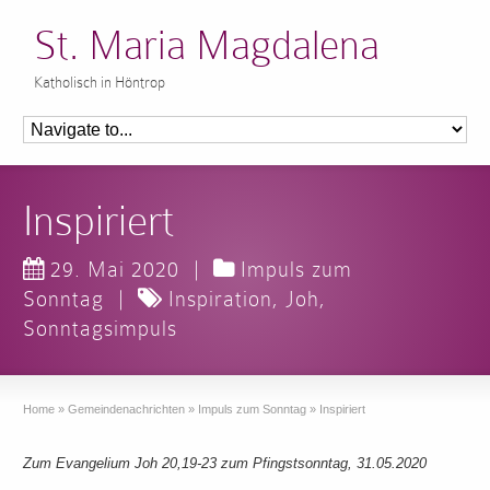
St. Maria Magdalena
Katholisch in Höntrop
Inspiriert
29. Mai 2020
|
Impuls zum
Sonntag
|
Inspiration
,
Joh
,
Sonntagsimpuls
Home
»
Gemeindenachrichten
»
Impuls zum Sonntag
»
Inspiriert
Zum Evangelium Joh 20,19-23 zum Pfingstsonntag, 31.05.2020