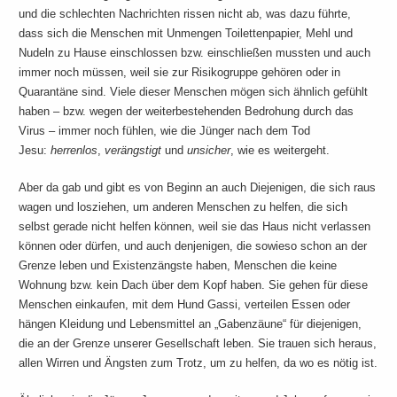
und die schlechten Nachrichten rissen nicht ab, was dazu führte,
dass sich die Menschen mit Unmengen Toilettenpapier, Mehl und
Nudeln zu Hause einschlossen bzw. einschließen mussten und auch
immer noch müssen, weil sie zur Risikogruppe gehören oder in
Quarantäne sind. Viele dieser Menschen mögen sich ähnlich gefühlt
haben – bzw. wegen der weiterbestehenden Bedrohung durch das
Virus – immer noch fühlen, wie die Jünger nach dem Tod
Jesu:
herrenlos
,
verängstigt
und
unsicher
, wie es weitergeht.
Aber da gab und gibt es von Beginn an auch Diejenigen, die sich raus
wagen und losziehen, um anderen Menschen zu helfen, die sich
selbst gerade nicht helfen können, weil sie das Haus nicht verlassen
können oder dürfen, und auch denjenigen, die sowieso schon an der
Grenze leben und Existenzängste haben, Menschen die keine
Wohnung bzw. kein Dach über dem Kopf haben. Sie gehen für diese
Menschen einkaufen, mit dem Hund Gassi, verteilen Essen oder
hängen Kleidung und Lebensmittel an „Gabenzäune“ für diejenigen,
die an der Grenze unserer Gesellschaft leben. Sie trauen sich heraus,
allen Wirren und Ängsten zum Trotz, um zu helfen, da wo es nötig ist.