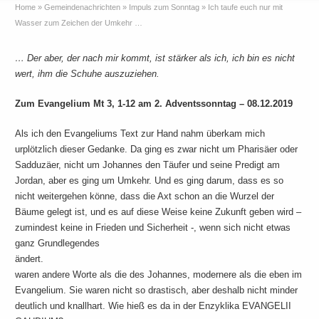
Home
»
Gemeindenachrichten
»
Impuls zum Sonntag
»
Ich taufe euch nur mit
Wasser zum Zeichen der Umkehr …
… Der aber, der nach mir kommt, ist stärker als ich, ich bin es nicht
wert, ihm die Schuhe auszuziehen.
Zum Evangelium Mt 3, 1-12 am 2. Adventssonntag – 08.12.2019
Als ich den Evangeliums Text zur Hand nahm überkam mich
urplötzlich dieser Gedanke. Da ging es zwar nicht um Pharisäer oder
Sadduzäer, nicht um Johannes den Täufer und seine Predigt am
Jordan, aber es ging um Umkehr. Und es ging darum, dass es so
nicht weitergehen könne, dass die Axt schon an die Wurzel der
Bäume gelegt ist, und es auf diese Weise keine Zukunft geben wird –
zumindest keine in Frieden und Sicherheit -, wenn sich nicht etwas
ganz Grundlegendes
ändert.
waren andere Worte als die des Johannes, modernere als die eben im
Evangelium. Sie waren nicht so drastisch, aber deshalb nicht minder
deutlich und knallhart. Wie hieß es da in der Enzyklika EVANGELII