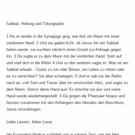
Sabbat, Heilung und Tötungsplan
1 Als er wieder in die Synagoge ging, war dort ein Mann mit einer
verdorrten Hand. 2 Und sie gaben Acht, ob Jesus ihn am Sabbat
heilen werde; sie suchten nämlich einen Grund zur Anklage gegen
ihn. 3 Da sagte er zu dem Mann mit der verdorrten Hand: Steh auf
und stell dich in die Mitte! 4 Und zu den anderen sagte er: Was ist am
Sabbat erlaubt – Gutes zu tun oder Böses, ein Leben zu retten oder
es zu vernichten? Sie aber schwiegen. 5 Und er sah sie der Reihe
nach an, voll Zorn und Trauer über ihr verstocktes Herz, und sagte zu
dem Mann: Streck deine Hand aus! Er streckte sie aus und seine
Hand wurde wiederhergestellt. 6 Da gingen die Pharisäer hinaus und
fassten zusammen mit den Anhängern des Herodes den Beschluss,
Jesus umzubringen.
Liebe Leserin, lieber Leser,
der Evangelist Markus schildert uns in seinem Text, wie der Herr