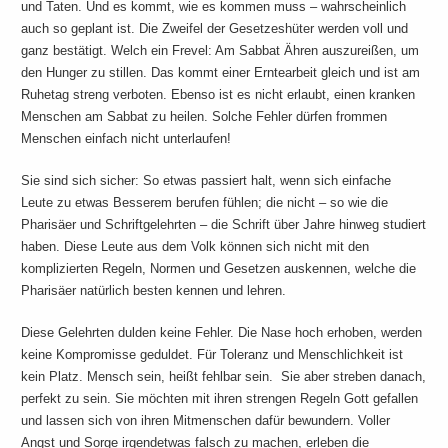
und Taten. Und es kommt, wie es kommen muss – wahrscheinlich
auch so geplant ist. Die Zweifel der Gesetzeshüter werden voll und
ganz bestätigt. Welch ein Frevel: Am Sabbat Ähren auszureißen, um
den Hunger zu stillen. Das kommt einer Erntearbeit gleich und ist am
Ruhetag streng verboten. Ebenso ist es nicht erlaubt, einen kranken
Menschen am Sabbat zu heilen. Solche Fehler dürfen frommen
Menschen einfach nicht unterlaufen!
Sie sind sich sicher: So etwas passiert halt, wenn sich einfache
Leute zu etwas Besserem berufen fühlen; die nicht – so wie die
Pharisäer und Schriftgelehrten – die Schrift über Jahre hinweg studiert
haben. Diese Leute aus dem Volk können sich nicht mit den
komplizierten Regeln, Normen und Gesetzen auskennen, welche die
Pharisäer natürlich besten kennen und lehren.
Diese Gelehrten dulden keine Fehler. Die Nase hoch erhoben, werden
keine Kompromisse geduldet. Für Toleranz und Menschlichkeit ist
kein Platz. Mensch sein, heißt fehlbar sein. Sie aber streben danach,
perfekt zu sein. Sie möchten mit ihren strengen Regeln Gott gefallen
und lassen sich von ihren Mitmenschen dafür bewundern. Voller
Angst und Sorge irgendetwas falsch zu machen, erleben die