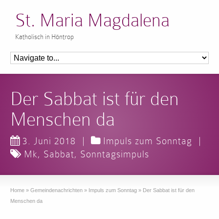
St. Maria Magdalena
Katholisch in Höntrop
Der Sabbat ist für den
Menschen da
3. Juni 2018
|
Impuls zum Sonntag
|
Mk
,
Sabbat
,
Sonntagsimpuls
Home
»
Gemeindenachrichten
»
Impuls zum Sonntag
»
Der Sabbat ist für den
Menschen da