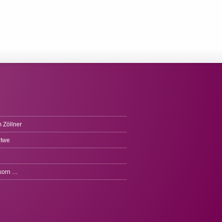
 Zöllner
itwe
fkorn …