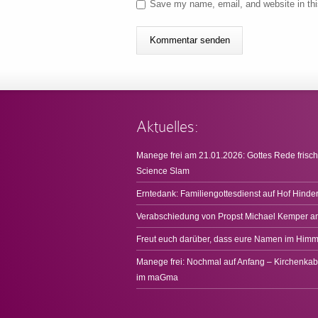
Save my name, email, and website in thi
Aktuelles:
Manege frei am 21.01.2026: Gottes Rede frisch
Science Slam
Erntedank: Familiengottesdienst auf Hof Hinde
Verabschiedung von Propst Michael Kemper a
Freut euch darüber, dass eure Namen im Himme
Manege frei: Nochmal auf Anfang – Kirchenkab
im maGma