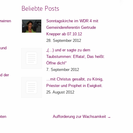
Beliebte Posts
rwirren
Sonntagskirche im WDR 4 mit
Gemeindereferentin Gertrude
Knepper ab 07.10.12
28. September 2012
 und
„(…) und er sagte zu dem
Taubstummen: Effata!, Das heißt:
Öffne dich!“
7. September 2012
d der
…mit Christus gesalbt, zu König,
Priester und Prophet in Ewigkeit.
25. August 2012
nten
Aufforderung zur Wachsamkeit
→