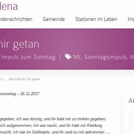
lena
denachrichten
Gemeinde
Stationen im Leben
Im
mir getan
Impuls zum Sonntag
|
Mt
,
Sonntagsimpuls
,
W
g
»
… das habt ihr mir getan
ssonntag – 26.11.2017
Ak
 gegeben; ich war durstig, und ihr habt mir zu trinken gegeben;
mich aufgenommen; ich war nackt, und ihr habt mir Kleidung
besucht; ich war im Gefängnis, und ihr seid zu mir gekommen ….