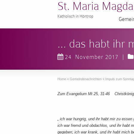
St. Maria Magda
Katholisch in Höntrop
Gemein
… das habt ihr 
24. November 2017
|
Home
»
Gemeindenachrichten
»
Impuls zum Sonnta
Zum Evangelium Mt 25, 31-46 Christkönig
„ ich war hungrig, und ihr habt mir zu essen
ich war fremd und obdachlos, und ihr habt 
gegeben; ich war krank, und ihr habt mich 