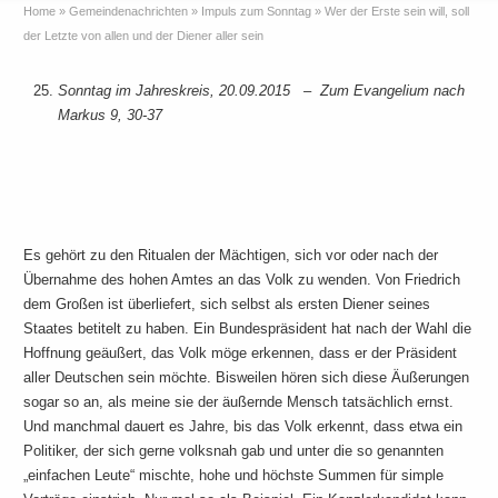
Home
»
Gemeindenachrichten
»
Impuls zum Sonntag
»
Wer der Erste sein will, soll
der Letzte von allen und der Diener aller sein
Sonntag im Jahreskreis, 20.09.2015 –
Zum Evangelium nach
Markus 9, 30-37
Es gehört zu den Ritualen der Mächtigen, sich vor oder nach der
Übernahme des hohen Amtes an das Volk zu wenden. Von Friedrich
dem Großen ist überliefert, sich selbst als ersten Diener seines
Staates betitelt zu haben. Ein Bundespräsident hat nach der Wahl die
Hoffnung geäußert, das Volk möge erkennen, dass er der Präsident
aller Deutschen sein möchte. Bisweilen hören sich diese Äußerungen
sogar so an, als meine sie der äußernde Mensch tatsächlich ernst.
Und manchmal dauert es Jahre, bis das Volk erkennt, dass etwa ein
Politiker, der sich gerne volksnah gab und unter die so genannten
„einfachen Leute“ mischte, hohe und höchste Summen für simple