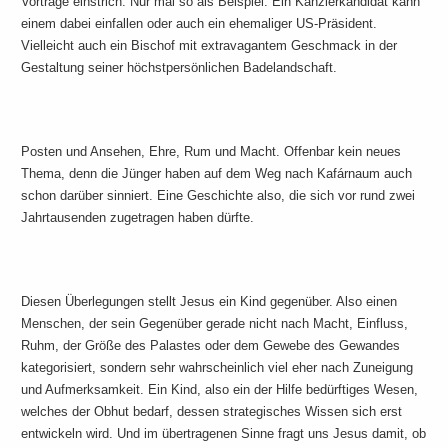
Vorträge einstrich. Nur mal so als Beispiel. Ein Kanzlerkandidat kann
einem dabei einfallen oder auch ein ehemaliger US-Präsident.
Vielleicht auch ein Bischof mit extravagantem Geschmack in der
Gestaltung seiner höchstpersönlichen Badelandschaft.
Posten und Ansehen, Ehre, Rum und Macht. Offenbar kein neues
Thema, denn die Jünger haben auf dem Weg nach Kafárnaum auch
schon darüber sinniert. Eine Geschichte also, die sich vor rund zwei
Jahrtausenden zugetragen haben dürfte.
Diesen Überlegungen stellt Jesus ein Kind gegenüber. Also einen
Menschen, der sein Gegenüber gerade nicht nach Macht, Einfluss,
Ruhm, der Größe des Palastes oder dem Gewebe des Gewandes
kategorisiert, sondern sehr wahrscheinlich viel eher nach Zuneigung
und Aufmerksamkeit. Ein Kind, also ein der Hilfe bedürftiges Wesen,
welches der Obhut bedarf, dessen strategisches Wissen sich erst
entwickeln wird. Und im übertragenen Sinne fragt uns Jesus damit, ob