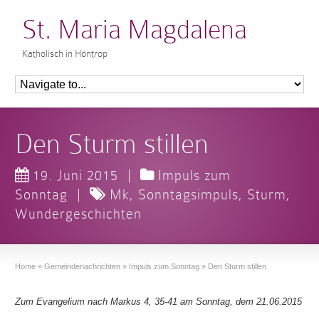
St. Maria Magdalena
Katholisch in Höntrop
Den Sturm stillen
19. Juni 2015
|
Impuls zum
Sonntag
|
Mk
,
Sonntagsimpuls
,
Sturm
,
Wundergeschichten
Home
»
Gemeindenachrichten
»
Impuls zum Sonntag
»
Den Sturm stillen
Zum Evangelium nach Markus 4, 35-41 am Sonntag, dem 21.06.2015