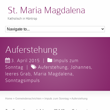
St. Maria Magdalena
Katholisch in Höntrop
Auferstehung
3. April 2015
|
Impuls zum
Sonntag
|
Auferstehung
,
Johannes
,
leeres Grab
,
Maria Magdalena
,
Sonntagsimpuls
Home
»
Gemeindenachrichten
»
Impuls zum Sonntag
»
Auferstehung