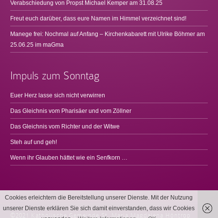
Verabschiedung von Propst Michael Kemper am 31.08.25
Freut euch darüber, dass eure Namen im Himmel verzeichnet sind!
Manege frei: Nochmal auf Anfang – Kirchenkabarett mit Ulrike Böhmer am
25.06.25 im maGma
Impuls zum Sonntag
Euer Herz lasse sich nicht verwirren
Das Gleichnis vom Pharisäer und vom Zöllner
Das Gleichnis vom Richter und der Witwe
Steh auf und geh!
Wenn ihr Glauben hättet wie ein Senfkorn …
Cookies erleichtern die Bereitstellung unserer Dienste. Mit der Nutzung
unserer Dienste erklären Sie sich damit einverstanden, dass wir Cookies
©2021 Katholische Gemeinde St. Maria Magdalena Höntrop