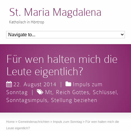
St. Maria Magdalena
Katholisch in Höntrop
Für wen halten mich die
Leute eigentlich?
22. August 2014
|
Impuls zum
Sonntag
|
Mt
,
Reich Gottes
,
Schlüssel
,
Sonntagsimpuls
,
Stellung beziehen
Home
»
Gemeindenachrichten
»
Impuls zum Sonntag
»
Für wen halten mich die
Leute eigentlich?