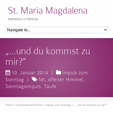
St. Maria Magdalena
Katholisch in Höntrop
„…und du kommst zu
mir?“
10. Januar 2014
|
Impuls zum
Sonntag
|
Mt
,
offener Himmel
,
Sonntagsimpuls
,
Taufe
Home
»
Gemeindenachrichten
»
Impuls zum Sonntag
»
„…und du kommst zu mir?“