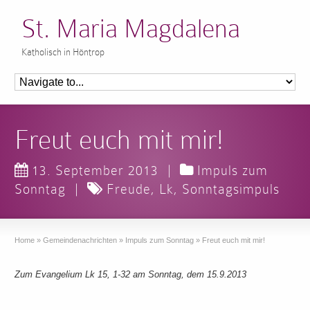
St. Maria Magdalena
Katholisch in Höntrop
Freut euch mit mir!
13. September 2013
|
Impuls zum
Sonntag
|
Freude
,
Lk
,
Sonntagsimpuls
Home
»
Gemeindenachrichten
»
Impuls zum Sonntag
»
Freut euch mit mir!
Zum Evangelium Lk 15, 1-32 am Sonntag, dem 15.9.2013