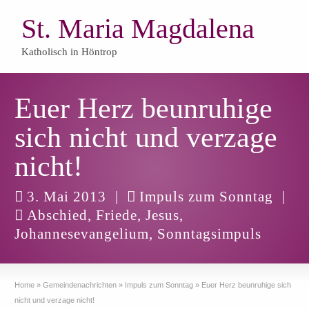
St. Maria Magdalena
Katholisch in Höntrop
Euer Herz beunruhige
sich nicht und verzage
nicht!
3. Mai 2013
|
Impuls zum Sonntag
|
Abschied
,
Friede
,
Jesus
,
Johannesevangelium
,
Sonntagsimpuls
Home
»
Gemeindenachrichten
»
Impuls zum Sonntag
»
Euer Herz beunruhige sich
nicht und verzage nicht!