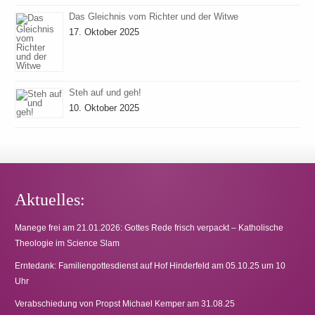
Das Gleichnis vom Richter und der Witwe
17. Oktober 2025
Steh auf und geh!
10. Oktober 2025
Aktuelles:
Manege frei am 21.01.2026: Gottes Rede frisch verpackt – Katholische
Theologie im Science Slam
Erntedank: Familiengottesdienst auf Hof Hinderfeld am 05.10.25 um 10
Uhr
Verabschiedung von Propst Michael Kemper am 31.08.25