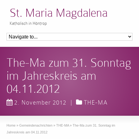
St. Maria Magdalena
Katholisch in Höntrop
The-Ma zum 31. Sonntag
im Jahreskreis am
04.11.2012
2. November 2012
|
THE-MA
Home
»
Gemeindenachrichten
»
THE-MA
»
The-Ma zum 31. Sonntag im
Jahreskreis am 04.11.2012