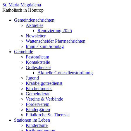
St. Maria Magdalena
Katholisch in Höntrop
Gemeindenachrichten
Aktuelles
Renovierung 2025
Newsletter
Wattenscheider Pfarrnachrichten
Impuls zum Sonntag
Gemeinde
Pastoralteam
Kontaktstelle
Gottesdienste
Aktuelle Gottesdienstordnung
Jugend
Krabbelgottesdienst
Kirchenmusik
Gemeinderat
Vereine & Verbände
Förderverein
Kindergärten
Filialkirche St. Theresia
Stationen im Leben
Kindertaufe
Erstkommunion