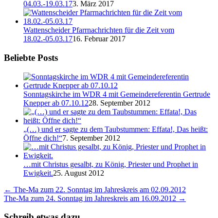
04.03.-19.03.17
3. März 2017
Wattenscheider Pfarrnachrichten für die Zeit vom
18.02.-05.03.17
16. Februar 2017
Beliebte Posts
Sonntagskirche im WDR 4 mit Gemeindereferentin Gertrude
Knepper ab 07.10.12
28. September 2012
„(…) und er sagte zu dem Taubstummen: Effata!, Das heißt:
Öffne dich!“
7. September 2012
…mit Christus gesalbt, zu König, Priester und Prophet in
Ewigkeit.
25. August 2012
←
The-Ma zum 22. Sonntag im Jahreskreis am 02.09.2012
The-Ma zum 24. Sonntag im Jahreskreis am 16.09.2012
→
Schreib etwas dazu