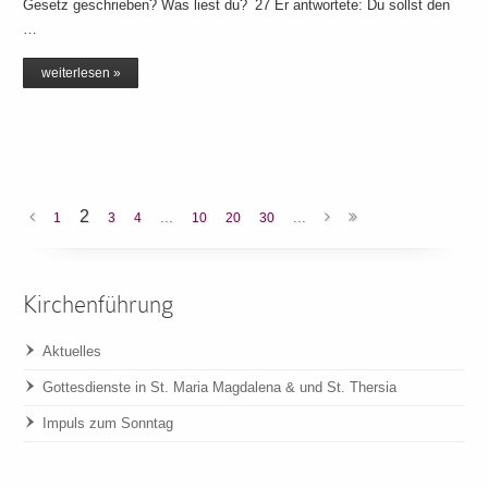
Gesetz geschrieben? Was liest du? 27 Er antwortete: Du sollst den
…
weiterlesen »
2
...
...
1
3
4
10
20
30
Kirchenführung
Aktuelles
Gottesdienste in St. Maria Magdalena & und St. Thersia
Impuls zum Sonntag