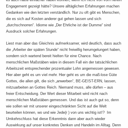
Engagement gezeigt hätte? Unsere alltäglichen Erfahrungen machen
Gedanken wie den letzten verständlich. Nur zu oft gibt es Menschen,
die es sich auf Kosten anderer gut gehen lassen und sich
„durchschnorren“. Idiome wie „Der Ehrliche ist der Dumme“ sind
Ausdruck solcher Erfahrungen.
Liest man aber das Gleichnis aufmerksamer, wird deutlich, dass auch
die „Arbeiter der späten Stunde“ nicht freiwillig herumgelungert haben,
sondern sich wartend bereit hielten für eine Chance. Nach
menschlichen Maßstäben wäre in diesem Fall ein der tatsächlichen
Arbeitszeit entsprechender prozentualer Lohn angemessen gewesen.
Hier aber geht es um viel mehr. Hier geht es um die maß-lose Güte
Gottes, die allen gilt, die sich „anwerben“, BE-GEIST-ERN, lassen,
mitzuarbeiten an Gottes Reich. Niemand muss, alle dürfen – aus
freier Entscheidung. Der Wert dieser Mitarbeit wird nicht nach
menschlichen Maßstäben gemessen. Und das ist auch gut so, denn
wie sollen wir mit unserer eingeschränkten Sicht auf die Welt
beurteilen können, wo und wie Jede(r ) von uns wichtig ist!? Im
Umkehrschluss hat diese Erkenntnis dann aber auch wieder
Auswirkung auf unser konkretes Denken und Handeln im Alltag. Denn