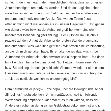
schlecht, denn es liegt in der menschlichen Natur, dass wir oft einen
Anreiz benötigen, um aktiv zu werden. Und da das tägliche Leben
viele Kosten mit sich bringt, ist Geld nachvollziehbarer Weise ein
entsprechend motivierender Anreiz. Das war zu Zeiten Jesu
offensichtlich nicht viel anders als in unserer Gegenwart. Und genau
wie damals wäre bzw. ist der Aufschrei groß bei (vermeintlich)
ungerechter Behandlung (Bezahlung). Der Gutsherr im Gleichnis
reagiert auf den Unmut der Arbeiter der ersten Stunde pragmatisch
und entspannt: Was wollt ihr eigentlich? Wir hatten eine Vereinbarung,
an die ich mich gehalten habe. Ihr erhaltet genau das, was ihr bei
Aufnahme der Arbeit als Lohn erwartet und akzeptiert habt. Und dann
bringt er das Thema Neid ins Spiel. Nicht etwa in Form einer Ver-
bzw. Beurteilung: Ihr seid ja neidisch! Vielmehr wendet er sich einem
Einzelnen (und damit letztlich Allen jeweils einzen ) zu und fragt ihn
„…bist du neidisch, weil ich zu anderen gütig bin?“
Damit ermuntert er jede(n) Einzelne(n), über die Beweggründe seiner
„Ill feelings“ nachzudenken. Bin ich enttäuscht, weil ich fehlende
Wertschätzung empfinde? Oder macht es mich wütend, dass der
Andere einfacher an den gleichen Geldbetrag gekommen ist und ich
es auch hätte einfacher haben können, wenn ich nicht von vorn herein