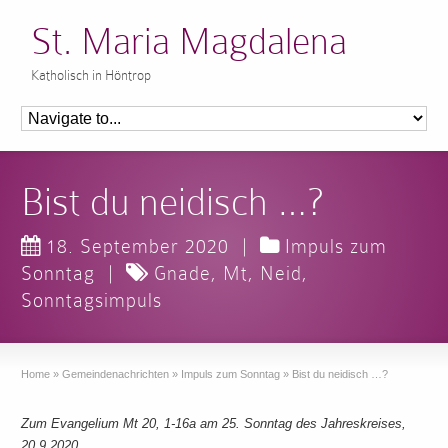
St. Maria Magdalena
Katholisch in Höntrop
Bist du neidisch …?
18. September 2020
|
Impuls zum
Sonntag
|
Gnade
,
Mt
,
Neid
,
Sonntagsimpuls
Home
»
Gemeindenachrichten
»
Impuls zum Sonntag
»
Bist du neidisch …?
Zum Evangelium Mt 20, 1-16a am 25. Sonntag des Jahreskreises,
20.9.2020