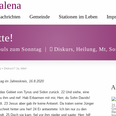
alena
achrichten
Gemeinde
Stationen im Leben
Impr
tte!
uls zum Sonntag
|
Diskurs
,
Heilung
,
Mt
,
So
g
»
Diskurs? Ja, bitte!
ag im Jahreskreis, 16.8.2020
A
 das Gebiet von Tyrus und Sidon zurück. 22 Und siehe, eine
 ihm und rief: Hab Erbarmen mit mir, Herr, du Sohn Davids!
. 23 Jesus aber gab ihr keine Antwort. Da traten seine Jünger
chreit hinter uns her! 24 Er antwortete: Ich bin nur zu den
. 25 Doch sie kam, fiel vor ihm nieder und sagte: Herr, hilf