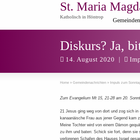
St. Maria Magd
Katholisch in Höntrop
Gemeinden
Diskurs? Ja, bi
14. August 2020
|
Imp
Home
»
Gemeindenachrichten
»
Impuls zum Sonnta
Zum Evangelium Mt 15, 21-28 am 20. Sonnt
21 Jesus ging weg von dort und zog sich in
kanaanäische Frau aus jener Gegend kam zu
Meine Tochter wird von einem Dämon gequält
zu ihm und baten: Schick sie fort, denn sie s
verlorenen Schafen des Hauses Israel gesandt