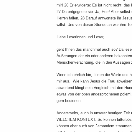
mir! 26 Er erwiderte: Es ist nicht recht, 
27 Da entgegnete sie: Ja, Herr! Aber selbs
Herren fallen. 28 Darauf antwortete ihr Jesu
willst. Und von dieser Stunde an war ihre Toc
Liebe Leserinnen und Leser,
geht Ihnen das manchmal auch so? Da lese i
Äußerungen der ein oder anderen bekannten P
Menschenverachtung, die in den Aussagen
Wenn ich ehrlich bin, lösen die Worte des 
mir aus. Wie kann Jesus die Frau abweisen,
abwertend klingt sein Vergleich mit den Hu
etwas von der oben angesprochenen polemisc
gern bedienen.
Andererseits, auch in unserer heutigen Ze
WELCHEM KONTEXT. So können bitterböse W
können aber auch von Jemandem stammen, d