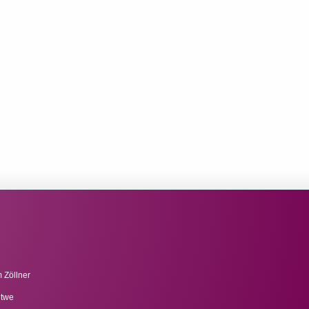
 Zöllner
itwe