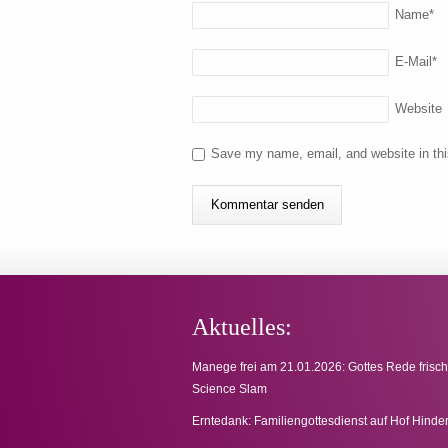
Name
*
E-Mail
*
Website
Save my name, email, and website in thi
Aktuelles:
Manege frei am 21.01.2026: Gottes Rede frisch
Science Slam
Erntedank: Familiengottesdienst auf Hof Hinde