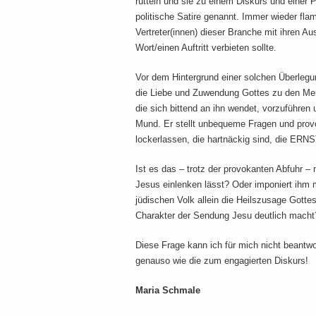
rütteln und sie zu einem Diskurs und einer P
politische Satire genannt. Immer wieder fla
Vertreter(innen) dieser Branche mit ihren 
Wort/einen Auftritt verbieten sollte.
Vor dem Hintergrund einer solchen Überlegu
die Liebe und Zuwendung Gottes zu den Men
die sich bittend an ihn wendet, vorzuführen
Mund. Er stellt unbequeme Fragen und provoz
lockerlassen, die hartnäckig sind, die ER
Ist es das – trotz der provokanten Abfuhr –
Jesus einlenken lässt? Oder imponiert ihm m
jüdischen Volk allein die Heilszusage Gotte
Charakter der Sendung Jesu deutlich mach
Diese Frage kann ich für mich nicht beantw
genauso wie die zum engagierten Diskurs!
Maria Schmale