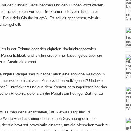
das Brot den Kindern wegzunehmen und den Hunden vorzuwerfen.
t die Hunde essen von den Brotkrumen, die vom Tisch ihrer
s: Frau, dein Glaube ist groß. Es soll dir geschehen, wie du
hter geheilt.
ch in der Zeitung oder den digitalen Nachrichtenportalen
ersönlichkeit, und ich bin erst einmal fassungslos über die
 zum Ausdruck kommt.
heutigen Evangeliums zunächst auch eine ähnliche Reaktion in
 nur weil sie nicht zum „Auserwählten Volk“ gehört? Und wie
nden? Unreflektiert und aus dem Kontext herausgerissen hat das
hen Rhetorik, derer sich die Populisten heutiger Zeit nur zu
it muss man genauer schauen, WER etwas sagt und IN
orte Ausdruck einer ebensolchen Gesinnung sein, sie
er sie bewusst provokativ einsetzt, um die Menschen wach zu