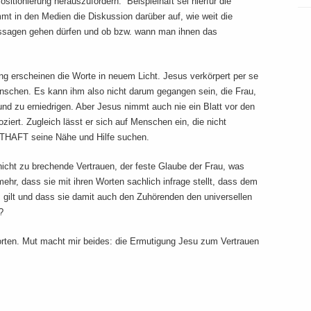
ositionierung herauszufordern. Beispielhaft sei hierfür die
mmt in den Medien die Diskussion darüber auf, wie weit die
Aussagen gehen dürfen und ob bzw. wann man ihnen das
ng erscheinen die Worte in neuem Licht. Jesus verkörpert per se
schen. Es kann ihm also nicht darum gegangen sein, die Frau,
 und zu erniedrigen. Aber Jesus nimmt auch nie ein Blatt vor den
iert. Zugleich lässt er sich auf Menschen ein, die nicht
NSTHAFT seine Nähe und Hilfe suchen.
 nicht zu brechende Vertrauen, der feste Glaube der Frau, was
ehr, dass sie mit ihren Worten sachlich infrage stellt, dass dem
s gilt und dass sie damit auch den Zuhörenden den universellen
t?
orten. Mut macht mir beides: die Ermutigung Jesu zum Vertrauen