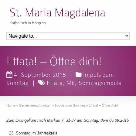
St. Maria Magdalena
Katholisch in Höntrop
Effata! – Öffne dich!
4. September 2015
|
Impuls zum
Sonntag
|
Effata
,
Mk
,
Sonntagsimpuls
Home
»
Gemeindenachrichten
»
Impuls zum Sonntag
»
Effata! – Öffne dich!
Zum Evangelium nach Markus 7, 31-37 am Sonntag, dem 06.09.2015
Sonntag im Jahreskreis