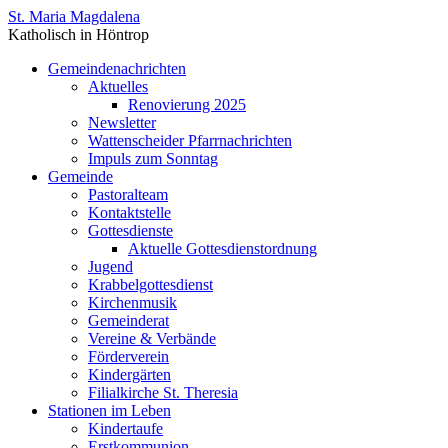
St. Maria Magdalena
Katholisch in Höntrop
Gemeindenachrichten
Aktuelles
Renovierung 2025
Newsletter
Wattenscheider Pfarrnachrichten
Impuls zum Sonntag
Gemeinde
Pastoralteam
Kontaktstelle
Gottesdienste
Aktuelle Gottesdienstordnung
Jugend
Krabbelgottesdienst
Kirchenmusik
Gemeinderat
Vereine & Verbände
Förderverein
Kindergärten
Filialkirche St. Theresia
Stationen im Leben
Kindertaufe
Erstkommunion