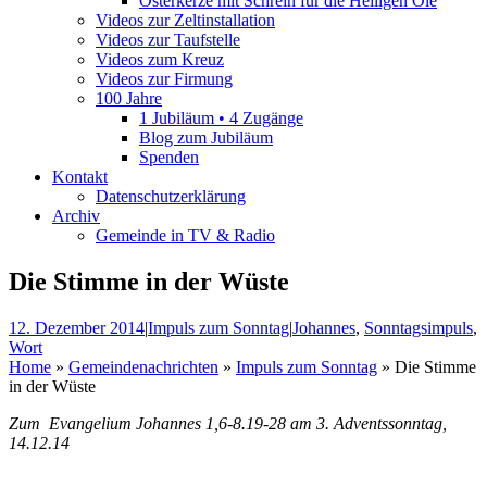
Osterkerze mit Schrein für die Heiligen Öle
Videos zur Zeltinstallation
Videos zur Taufstelle
Videos zum Kreuz
Videos zur Firmung
100 Jahre
1 Jubiläum • 4 Zugänge
Blog zum Jubiläum
Spenden
Kontakt
Datenschutzerklärung
Archiv
Gemeinde in TV & Radio
Die Stimme in der Wüste
12. Dezember 2014
|
Impuls zum Sonntag
|
Johannes
,
Sonntagsimpuls
,
Wort
Home
»
Gemeindenachrichten
»
Impuls zum Sonntag
»
Die Stimme
in der Wüste
Zum Evangelium Johannes 1,6-8.19-28 am 3. Adventssonntag,
14.12.14