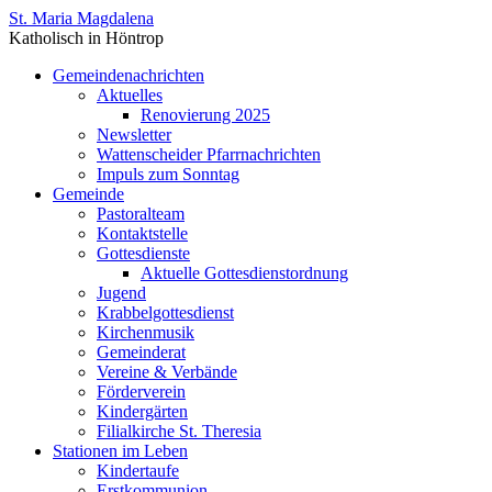
St. Maria Magdalena
Katholisch in Höntrop
Gemeindenachrichten
Aktuelles
Renovierung 2025
Newsletter
Wattenscheider Pfarrnachrichten
Impuls zum Sonntag
Gemeinde
Pastoralteam
Kontaktstelle
Gottesdienste
Aktuelle Gottesdienstordnung
Jugend
Krabbelgottesdienst
Kirchenmusik
Gemeinderat
Vereine & Verbände
Förderverein
Kindergärten
Filialkirche St. Theresia
Stationen im Leben
Kindertaufe
Erstkommunion