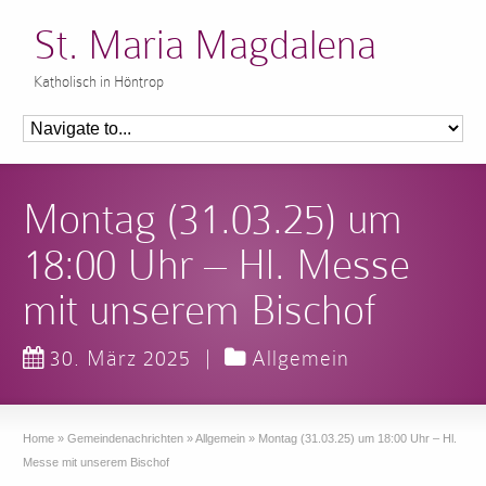
St. Maria Magdalena
Katholisch in Höntrop
Montag (31.03.25) um
18:00 Uhr – Hl. Messe
mit unserem Bischof
30. März 2025
|
Allgemein
Home
»
Gemeindenachrichten
»
Allgemein
»
Montag (31.03.25) um 18:00 Uhr – Hl.
Messe mit unserem Bischof