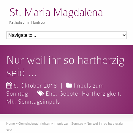
St. Maria Magdalena
Katholisch in Höntrop
Nur weil ihr so hartherzig
seid …
6. Oktober 2018
|
Impuls zum
Sonntag
|
Ehe
,
Gebote
,
Hartherzigkeit
,
Mk
,
Sonntagsimpuls
Home
»
Gemeindenachrichten
»
Impuls zum Sonntag
»
Nur weil ihr so hartherzig
seid …