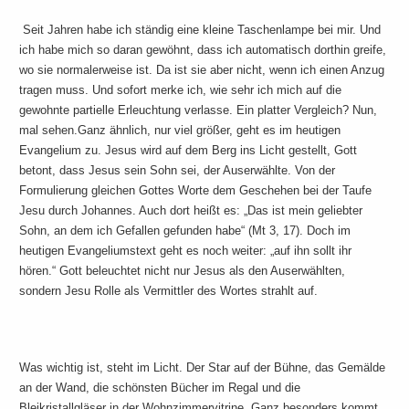
Seit Jahren habe ich ständig eine kleine Taschenlampe bei mir. Und
ich habe mich so daran gewöhnt, dass ich automatisch dorthin greife,
wo sie normalerweise ist. Da ist sie aber nicht, wenn ich einen Anzug
tragen muss. Und sofort merke ich, wie sehr ich mich auf die
gewohnte partielle Erleuchtung verlasse. Ein platter Vergleich? Nun,
mal sehen.
Ganz ähnlich, nur viel größer, geht es im heutigen
Evangelium zu. Jesus wird auf dem Berg ins Licht gestellt, Gott
betont, dass Jesus sein Sohn sei, der Auserwählte. Von der
Formulierung gleichen Gottes Worte dem Geschehen bei der Taufe
Jesu durch Johannes. Auch dort heißt es: „Das ist mein geliebter
Sohn, an dem ich Gefallen gefunden habe“ (Mt 3, 17). Doch im
heutigen Evangeliumstext geht es noch weiter: „auf ihn sollt ihr
hören.“ Gott beleuchtet nicht nur Jesus als den Auserwählten,
sondern Jesu Rolle als Vermittler des Wortes strahlt auf.
Was wichtig ist, steht im Licht. Der Star auf der Bühne, das Gemälde
an der Wand, die schönsten Bücher im Regal und die
Bleikristallgläser in der Wohnzimmervitrine. Ganz besonders kommt