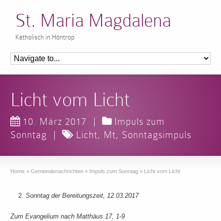
St. Maria Magdalena
Katholisch in Höntrop
Licht vom Licht
10. März 2017
|
Impuls zum
Sonntag
|
Licht
,
Mt
,
Sonntagsimpuls
Home
»
Gemeindenachrichten
»
Impuls zum Sonntag
»
Licht vom Licht
Sonntag der Bereitungszeit, 12.03.2017
Zum Evangelium nach Matthäus 17, 1-9