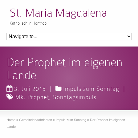
St. Maria Magdalena
Katholisch in Höntrop
Der Prophet im eigenen
Lande
3. Juli 2015
|
Impuls zum Sonntag
|
Mk
,
Prophet
,
Sonntagsimpuls
Home
»
Gemeindenachrichten
»
Impuls zum Sonntag
»
Der Prophet im eigenen
Lande